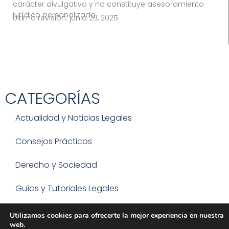
carácter divulgativo y no constituye asesoramiento
jurídico personalizado.
Última revisión:
junio 26, 2025
CATEGORÍAS
Actualidad y Noticias Legales
Consejos Prácticos
Derecho y Sociedad
Guías y Tutoriales Legales
Varios
Utilizamos cookies para ofrecerte la mejor experiencia en nuestra
web.