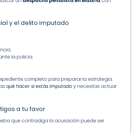
 buscar un
despacho penalista en Madrid
con
cial y el delito imputado
ncia.
ante la policía.
xpediente completo para preparar la estrategia.
tas
qué hacer si estás imputado
y necesitas actuar
tigos a tu favor
ueba que contradiga la acusación puede ser