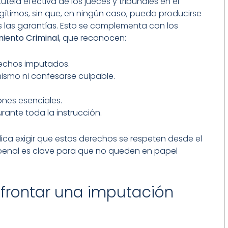
tela efectiva de los jueces y tribunales en el
egítimos, sin que, en ningún caso, pueda producirse
s las garantías. Esto se complementa con los
amiento Criminal
, que reconocen:
hechos imputados.
mismo ni confesarse culpable.
nes esenciales.
rante toda la instrucción.
ica exigir que estos derechos se respeten desde el
penal es clave para que no queden en papel
afrontar una imputación