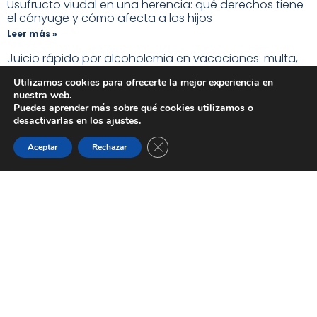
Usufructo viudal en una herencia: qué derechos tiene
el cónyuge y cómo afecta a los hijos
Leer más »
Juicio rápido por alcoholemia en vacaciones: multa,
retirada del carnet y antecedentes
Utilizamos cookies para ofrecerte la mejor experiencia en
Leer más »
nuestra web.
Puedes aprender más sobre qué cookies utilizamos o
Pensión de alimentos en vacaciones: ¿hay que seguir
desactivarlas en los
ajustes
.
pagando en julio y agosto?
Leer más »
CERRAR EL BANNER DE C
Aceptar
Rechazar
Un heredero vive en una casa heredada: qué pueden
hacer los demás herederos
Leer más »
Inquilino no paga alquiler: qué hacer para recuperar la
vivienda
Leer más »