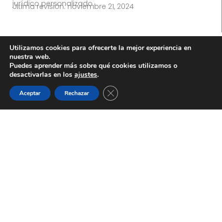
jurídico personalizado.
Última revisión:
noviembre 21, 2024
Utilizamos cookies para ofrecerte la mejor experiencia en
nuestra web.
Puedes aprender más sobre qué cookies utilizamos o
desactivarlas en los
ajustes
.
CATEGORÍAS
CERRAR EL BANNER DE C
Aceptar
Rechazar
Actualidad y Noticias Legales
Consejos Prácticos
Derecho y Sociedad
Guías y Tutoriales Legales
Varios