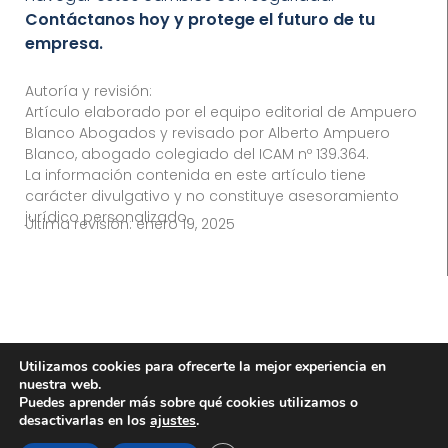
Contáctanos hoy y protege el futuro de tu
empresa.
Autoría y revisión:
Artículo elaborado por el equipo editorial de Ampuero
Blanco Abogados y revisado por Alberto Ampuero
Blanco, abogado colegiado del ICAM nº 139.364.
La información contenida en este artículo tiene
carácter divulgativo y no constituye asesoramiento
jurídico personalizado.
Última revisión:
enero 19, 2025
Utilizamos cookies para ofrecerte la mejor experiencia en
CATEGORÍAS
nuestra web.
Puedes aprender más sobre qué cookies utilizamos o
Actualidad y Noticias Legales
desactivarlas en los
ajustes
.