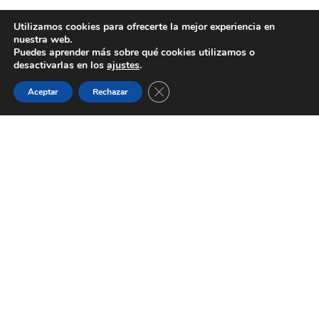
Utilizamos cookies para ofrecerte la mejor experiencia en
nuestra web.
Puedes aprender más sobre qué cookies utilizamos o
CATEGORÍAS
desactivarlas en los
ajustes
.
CERRAR EL BANNER DE C
Actualidad y Noticias Legales
Aceptar
Rechazar
Consejos Prácticos
Derecho y Sociedad
Guías y Tutoriales Legales
Varios
ÚLTIMOS ARTÍCULOS
Herencia sin testamento: quién hereda y qué pasos