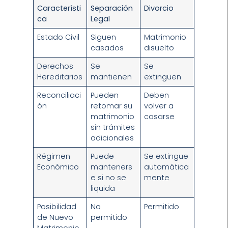
Característi
Separación
Divorcio
ca
Legal
Estado Civil
Siguen
Matrimonio
casados
disuelto
Derechos
Se
Se
Hereditarios
mantienen
extinguen
Reconciliaci
Pueden
Deben
ón
retomar su
volver a
matrimonio
casarse
sin trámites
adicionales
Régimen
Puede
Se extingue
Económico
manteners
automática
e si no se
mente
liquida
Posibilidad
No
Permitido
de Nuevo
permitido
Matrimonio