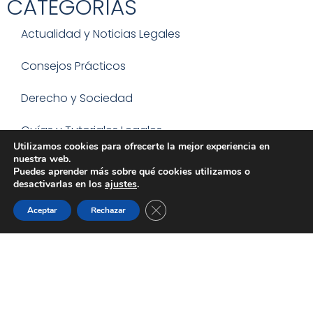
CATEGORÍAS
Actualidad y Noticias Legales
Consejos Prácticos
Derecho y Sociedad
Guías y Tutoriales Legales
Utilizamos cookies para ofrecerte la mejor experiencia en
nuestra web.
Varios
Puedes aprender más sobre qué cookies utilizamos o
desactivarlas en los
ajustes
.
CERRAR EL BANNER DE C
Aceptar
Rechazar
ÚLTIMOS ARTÍCULOS
Herencia sin testamento: quién hereda y qué pasos
hay que seguir
Leer más »
Usufructo viudal en una herencia: qué derechos tiene