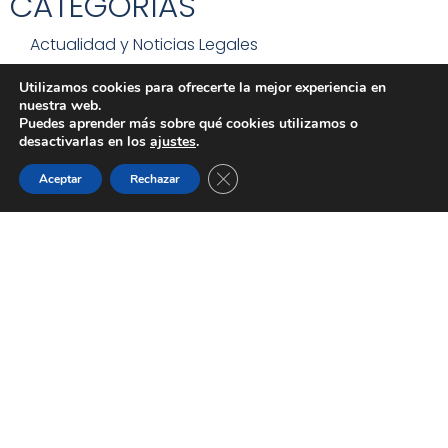
CATEGORÍAS
Actualidad y Noticias Legales
Utilizamos cookies para ofrecerte la mejor experiencia en
Consejos Prácticos
nuestra web.
Puedes aprender más sobre qué cookies utilizamos o
Derecho y Sociedad
desactivarlas en los
ajustes
.
CERRAR EL BANNER DE C
Aceptar
Rechazar
Guías y Tutoriales Legales
Varios
ÚLTIMOS ARTÍCULOS
Herencia sin testamento: quién hereda y qué pasos
hay que seguir
Leer más »
Usufructo viudal en una herencia: qué derechos tiene