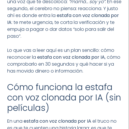
una voz que te descoloca:
“mamá… soy yo”
. En ese
segundo, el cerebro no piensa: reacciona. Y justo
ahí es donde entra la
estafa con voz clonada por
IA
: te mete urgencia, te corta la verificación y te
empuja a pagar o dar datos “solo para salir del
paso”.
Lo que vas a leer aquí es un plan sencillo: cómo
reconocer la
estafa con voz clonada por IA
, cómo
comprobarlo en 30 segundos y qué hacer si ya
has movido dinero o información.
Cómo funciona la estafa
con voz clonada por IA (sin
películas)
En una
estafa con voz clonada por IA
el truco no
es que te cuenten una historia larga: es que te