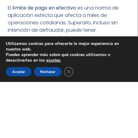
El
límite de pago en efectivo
es una norma de
aplicación estricta que afecta a miles de
operaciones cotidianas. Superarlo, incluso sin
intención de defraudar, puede tener
consecuencias económicas importantes.
Utilizamos cookies para ofrecerte la mejor experiencia en
nuestra web.
Si tienes dudas sobre una operación, has
Puedes aprender más sobre qué cookies utilizamos o
realizado un pago en efectivo o has recibido una
desactivarlas en los
ajustes
.
notificación de Hacienda,
actuar a tiempo con
CERRAR EL BANNER DE C
Aceptar
Rechazar
asesoramiento profesional puede marcar la
diferencia
. En
Ampuero Blanco Abogados
analizamos cada caso de forma individual para
proteger tus derechos y ayudarte a evitar
sanciones innecesarias.
Para una valoración personalizada, puedes
contactar directamente con el despacho
.